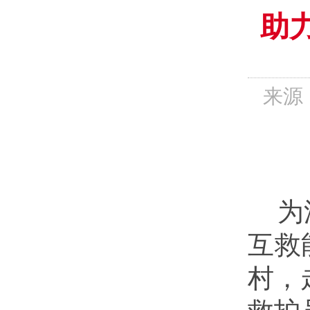
助
来源：
为
互救
村，